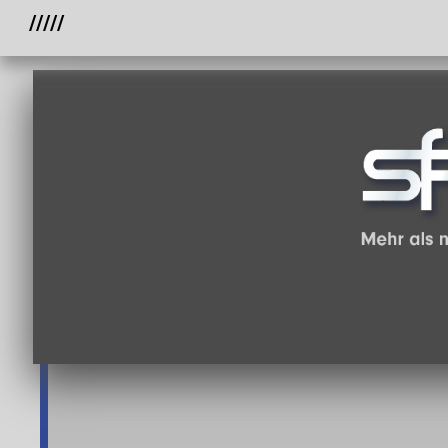
/////